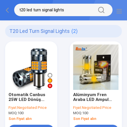
T20 Led Turn Signal Lights
(2)
Otomatik Canbus
Alüminyum Fren
25W LED Dönüş
Araba LED Ampul
Sinyali Işıkları T20
IP68 Su Geçirmez
Fiyat:
Negotiated Price
Fiyat:
Negotiated Price
1156 1157 3156 3157
18W Güç 5202 9004
MOQ:
100
MOQ:
100
7440 7443 Araba Fren
Ampulleri
Son Fiyat alın
Son Fiyat alın