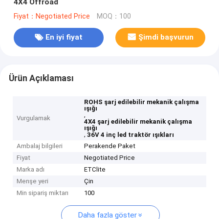
4X4 Offroad
Fiyat：Negotiated Price
MOQ：100
En iyi fiyat
Şimdi başvurun
Ürün Açıklaması
ROHS şarj edilebilir mekanik çalışma
ışığı
,
Vurgulamak
4X4 şarj edilebilir mekanik çalışma
ışığı
,
36V 4 inç led traktör ışıkları
Ambalaj bilgileri
Perakende Paket
Fiyat
Negotiated Price
Marka adı
ETClite
Menşe yeri
Çin
Min sipariş miktarı
100
Daha fazla göster