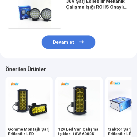
36V Şarj Edilebilir Mekanik
Çalışma Işığı ROHS Onaylı
4X4 Offroad
Devam et
Önerilen Ürünler
Gömme Montajlı Şarj
12v Led Van Çalışma
traktör Şarj
Edilebilir LED
Işıkları 18W 6000K
Edilebilir LED