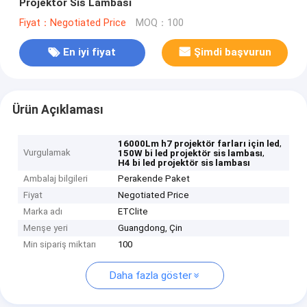
Projektör Sis Lambası
Fiyat：Negotiated Price
MOQ：100
En iyi fiyat
Şimdi başvurun
Ürün Açıklaması
,
16000Lm h7 projektör farları için led
Vurgulamak
,
150W bi led projektör sis lambası
H4 bi led projektör sis lambası
Ambalaj bilgileri
Perakende Paket
Fiyat
Negotiated Price
Marka adı
ETClite
Menşe yeri
Guangdong, Çin
Min sipariş miktarı
100
Daha fazla göster