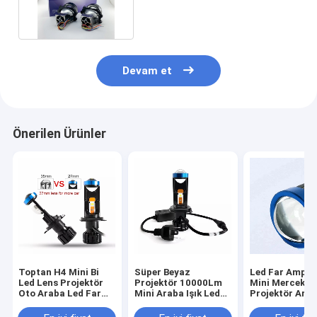
Projektör Sis Lambası
Devam et
Önerilen Ürünler
Toptan H4 Mini Bi
Süper Beyaz
Led Far Ampul
Led Lens Projektör
Projektör 10000Lm
Mini Mercek
Oto Araba Led Far
Mini Araba Işık Led
Projektör Ara
Ampüller 40 W
H4 Projektör Lens
Far H7 Led Far
Hi/Lo Işın H7 Led Far
Otomatik