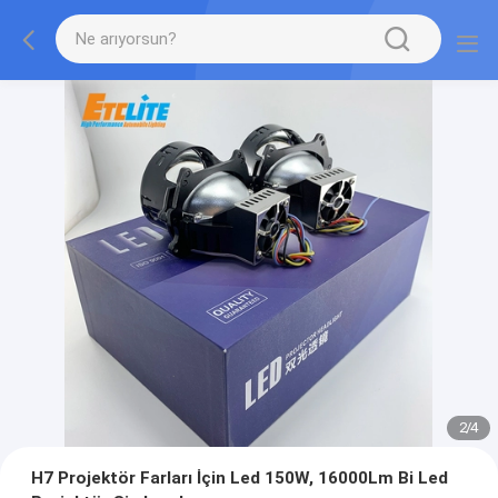
2
/
4
H7 Projektör Farları İçin Led 150W, 16000Lm Bi Led