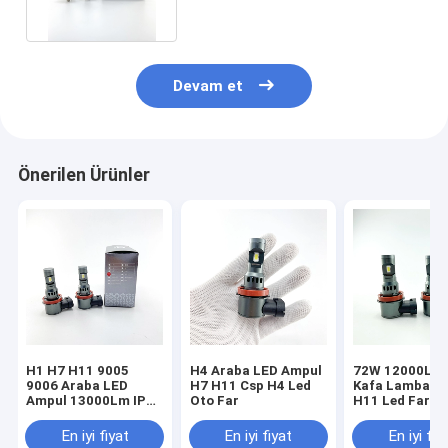
Devam et
Önerilen Ürünler
H1 H7 H11 9005
H4 Araba LED Ampul
72W 12000Lm 
9006 Araba LED
H7 H11 Csp H4 Led
Kafa Lambası 
Ampul 13000Lm IP68
Oto Far
H11 Led Far A
Su Geçirmez
H11
En iyi fiyat
En iyi fiyat
En iyi fiy