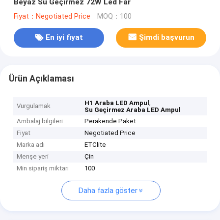
Beyaz Su Geçirmez 72W Led Far
Fiyat：Negotiated Price
MOQ：100
En iyi fiyat
Şimdi başvurun
Ürün Açıklaması
,
H1 Araba LED Ampul
Vurgulamak
Su Geçirmez Araba LED Ampul
Ambalaj bilgileri
Perakende Paket
Fiyat
Negotiated Price
Marka adı
ETClite
Menşe yeri
Çin
Min sipariş miktarı
100
Daha fazla göster